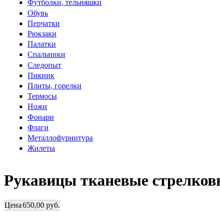
Футболки, тельняшки
Обувь
Перчатки
Рюкзаки
Палатки
Спальники
Следопыт
Пикник
Плиты, горелки
Термосы
Ножи
Фонари
Флаги
Металлофурнитура
Жилеты
Рукавицы тканевые стрелковы
Цена
650,00 руб.