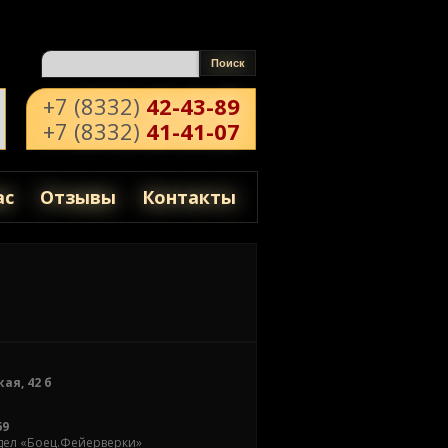
Поиск
Форма поиска
+7 (8332)
42-43-89
+7 (8332)
41-41-07
ас
Отзывы
Контакты
ая, 42 б
69
отдел «Боец.Фейерверки»