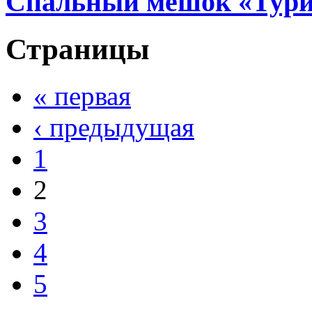
Спальный мешок «Тури
Страницы
« первая
‹ предыдущая
1
2
3
4
5