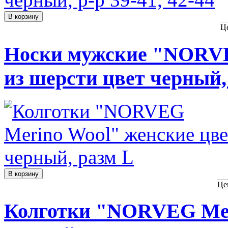
Ц
Носки мужские "NORVEG
из шерсти цвет черный, 
Це
Колготки "NORVEG Mer