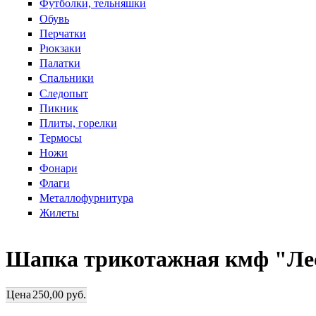
Футболки, тельняшки
Обувь
Перчатки
Рюкзаки
Палатки
Спальники
Следопыт
Пикник
Плиты, горелки
Термосы
Ножи
Фонари
Флаги
Металлофурнитура
Жилеты
Шапка трикотажная кмф "Лес"
Цена
250,00 руб.