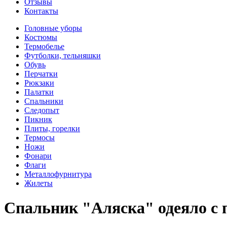
Отзывы
Контакты
Головные уборы
Костюмы
Термобелье
Футболки, тельняшки
Обувь
Перчатки
Рюкзаки
Палатки
Спальники
Следопыт
Пикник
Плиты, горелки
Термосы
Ножи
Фонари
Флаги
Металлофурнитура
Жилеты
Спальник "Аляска" одеяло с п