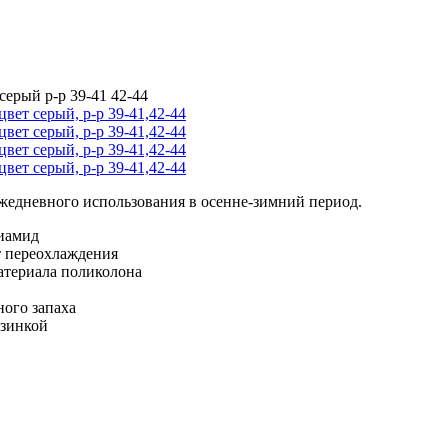
ерый р-р 39-41 42-44
ежедневного использования в осенне-зимний период.
лиамид
т переохлаждения
атериала поликолона
ого запаха
езинкой