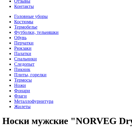
Отзывы
Контакты
Головные уборы
Костюмы
Термобелье
Футболки, тельняшки
Обувь
Перчатки
Рюкзаки
Палатки
Спальники
Следопыт
Пикник
Плиты, горелки
Термосы
Ножи
Фонари
Флаги
Металлофурнитура
Жилеты
Носки мужские "NORVEG Dry F